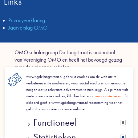
Links
Privacyverklaring
Jaarverslag OMO
OMO scholengroep De Langstraat is onderdeel
van Vereniging OMO en heeft het bevoegd gezag
over de volgende scholen:
www.sgdelangstraat.nl gebruikt cookies om de website te
• Walewyc Mavo, Waalwijk
verbeteren en te analyseren, voor social media en om ervoor te
• d'Oultremont College, Drunen
zorgen dat je relevante advertenties te zien krijgt. Als je meer wilt
• Van Haestrecht College, Kaatsheuvel
weten over deze cookies, klik dan hier voor
ons cookie beleid
. Bij
akkoord geef je www.sgdelangstraat.nl toestemming voor het
• Dr. Mollercollege, Waalwijk
gebruik van cookies op onze website.
•
De Overlaat, Waalwijk
Functioneel
Statistieken