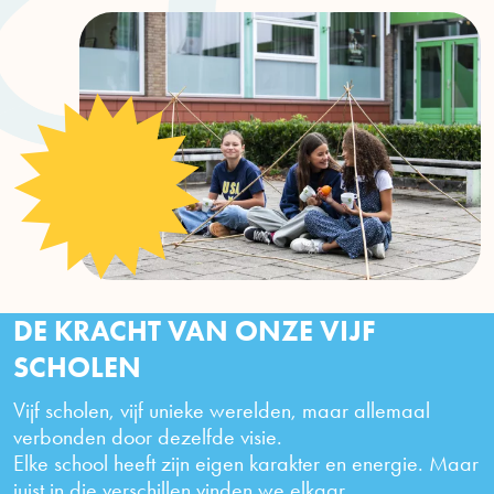
DE KRACHT VAN ONZE VIJF
SCHOLEN
Vijf scholen, vijf unieke werelden, maar allemaal
verbonden door dezelfde visie.
Elke school heeft zijn eigen karakter en energie. Maar
juist in die verschillen vinden we elkaar.